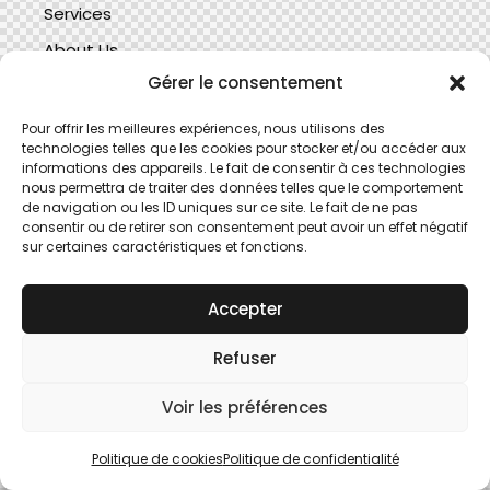
Services
About Us
Gérer le consentement
Features
Contacts
Pour offrir les meilleures expériences, nous utilisons des
technologies telles que les cookies pour stocker et/ou accéder aux
informations des appareils. Le fait de consentir à ces technologies
Sign up for Our Newsletter
nous permettra de traiter des données telles que le comportement
de navigation ou les ID uniques sur ce site. Le fait de ne pas
consentir ou de retirer son consentement peut avoir un effet négatif
ThemeRex
© {{Y}}. All Rights Reserved.
sur certaines caractéristiques et fonctions.
Accepter
Refuser
Voir les préférences
Politique de cookies
Politique de confidentialité