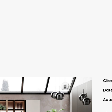
Clie
Dat
Aut