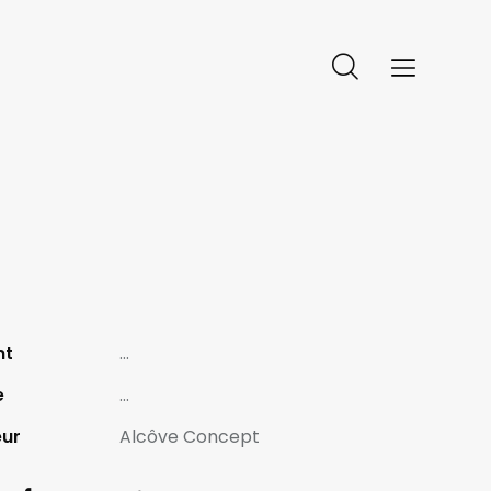
nt
...
e
...
eur
Alcôve Concept