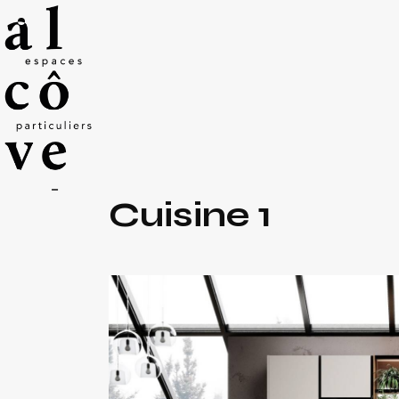
Cuisine 1
Z.A. Rosengart –
8 rue Georges Guynemer
22190 Plérin