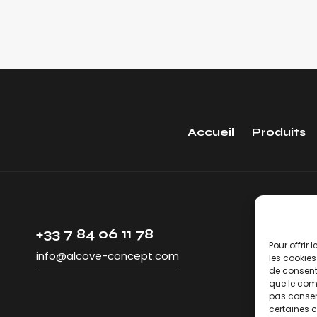
Accueil
Produits
+33 7 84 06 11 78
Pour offrir
info@alcove-concept.com
les cookies
de consenti
que le comp
pas consent
certaines c