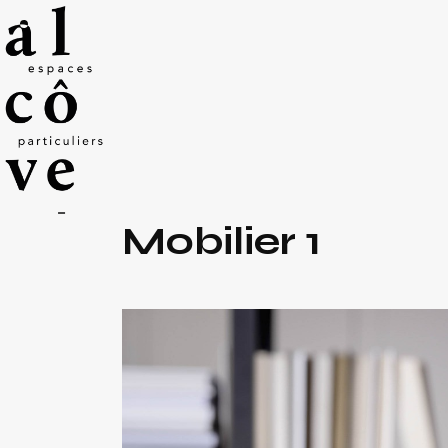
Mobilier 1
Z.A. Rosengart –
8 rue Georges Guynemer
22190 Plérin