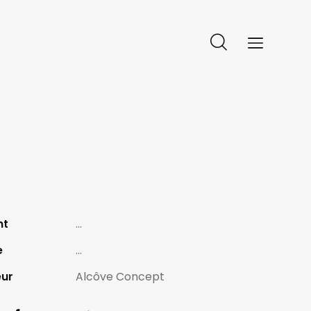
nt
...
e
...
eur
Alcôve Concept