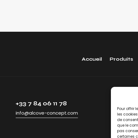
Accueil
Produits
+33 7 84 06 11 78
Pour offrir
info@alcove-concept.com
les cookies
de consenti
que le comp
pas consent
certaines c