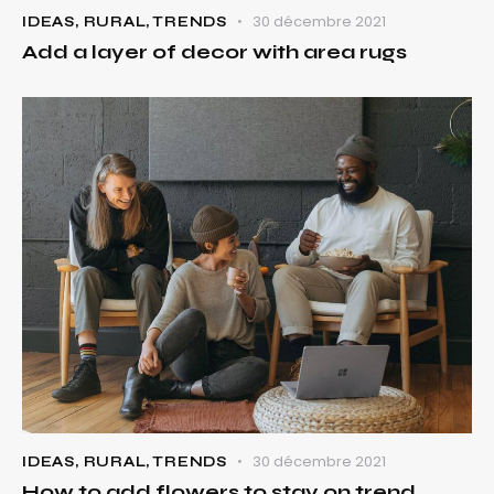
30 décembre 2021
IDEAS
,
RURAL
,
TRENDS
Add a layer of decor with area rugs
30 décembre 2021
IDEAS
,
RURAL
,
TRENDS
How to add flowers to stay on trend