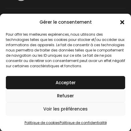
Gérer le consentement
Z.A. Rosengart –
8 rue Georges Guynemer
Pour offrir les meilleures expériences, nous utilisons des
22190 Plérin
technologies telles que les cookies pour stocker et/ou accéder aux
informations des appareils. Le fait de consentir à ces technologies
+33 7 84 06 11 78
nous permettra de traiter des données telles que le comportement
de navigation ou les ID uniques sur ce site. Le fait de ne pas
info@alcove-concept.com
consentir ou de retirer son consentement peut avoir un effet négatif
sur certaines caractéristiques et fonctions.
Recevez nos dernières actualités.
Inscrivez-vous
Accepter
Indigo Studio
© 2026. Tous
Refuser
droits réservés.
Voir les préférences
Politique de confidentialité
Mentions légales
Politique de cookies
Politique de confidentialité