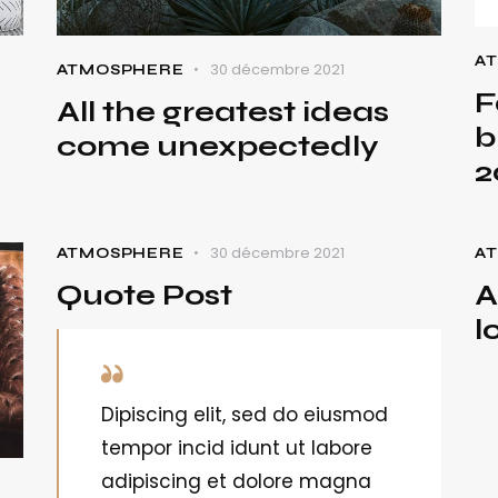
A
30 décembre 2021
ATMOSPHERE
F
All the greatest ideas
b
come unexpectedly
2
30 décembre 2021
ATMOSPHERE
A
Quote Post
A
l
Dipiscing elit, sed do eiusmod
tempor incid idunt ut labore
adipiscing et dolore magna