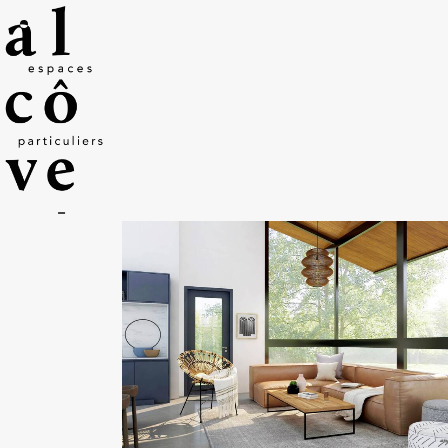
Z.A. Rosengart –
8 rue Georges Guynemer
22190 Plérin