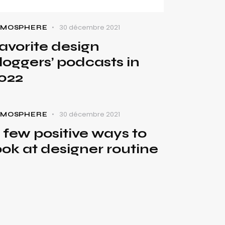
flèches
haut/bas
30 décembre 2021
TMOSPHERE
pour
avorite design
augmenter
loggers’ podcasts in
ou
diminuer
022
le
volume.
30 décembre 2021
TMOSPHERE
 few positive ways to
ook at designer routine