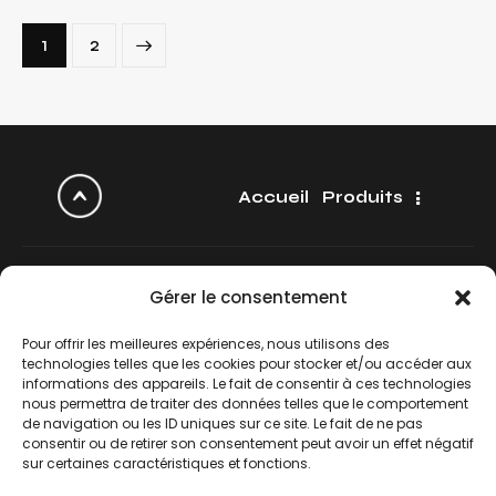
>
1
2
Accueil
Produits
Gérer le consentement
Z.A. Rosengart –
8 rue Georges Guynemer
Pour offrir les meilleures expériences, nous utilisons des
22190 Plérin
technologies telles que les cookies pour stocker et/ou accéder aux
informations des appareils. Le fait de consentir à ces technologies
+33 7 84 06 11 78
nous permettra de traiter des données telles que le comportement
de navigation ou les ID uniques sur ce site. Le fait de ne pas
info@alcove-concept.com
consentir ou de retirer son consentement peut avoir un effet négatif
sur certaines caractéristiques et fonctions.
Recevez nos dernières actualités.