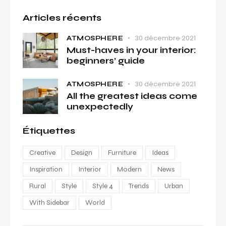
Articles récents
30 décembre 2021
ATMOSPHERE
Must-haves in your interior:
beginners’ guide
30 décembre 2021
ATMOSPHERE
All the greatest ideas come
unexpectedly
Étiquettes
Creative
Design
Furniture
Ideas
Inspiration
Interior
Modern
News
Rural
Style
Style 4
Trends
Urban
With Sidebar
World